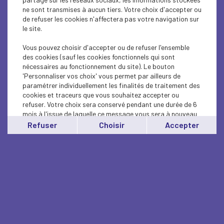
ne sont transmises à aucun tiers. Votre choix d'accepter ou
de refuser les cookies n'affectera pas votre navigation sur
le site.
Vous pouvez choisir d'accepter ou de refuser l'ensemble
des cookies (sauf les cookies fonctionnels qui sont
nécessaires au fonctionnement du site). Le bouton
'Personnaliser vos choix' vous permet par ailleurs de
paramétrer individuellement les finalités de traitement des
cookies et traceurs que vous souhaitez accepter ou
refuser. Votre choix sera conservé pendant une durée de 6
mois à l'issue de laquelle ce message vous sera à nouveau
affiché..
Refuser
Choisir
Accepter
Vous pouvez modifier votre choix à tout moment en
cliquant sur le lien
'cookies'
en bas de page.