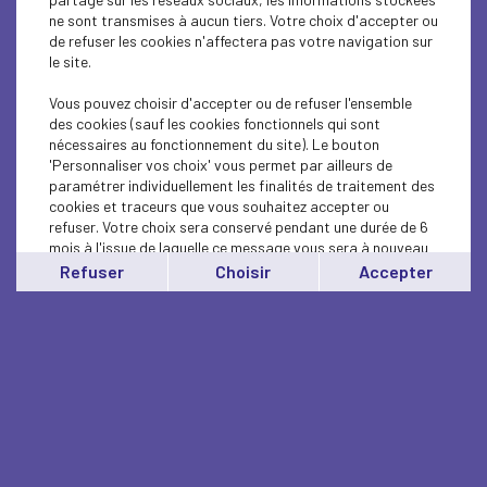
ne sont transmises à aucun tiers. Votre choix d'accepter ou
de refuser les cookies n'affectera pas votre navigation sur
le site.
Vous pouvez choisir d'accepter ou de refuser l'ensemble
des cookies (sauf les cookies fonctionnels qui sont
nécessaires au fonctionnement du site). Le bouton
'Personnaliser vos choix' vous permet par ailleurs de
paramétrer individuellement les finalités de traitement des
cookies et traceurs que vous souhaitez accepter ou
refuser. Votre choix sera conservé pendant une durée de 6
mois à l'issue de laquelle ce message vous sera à nouveau
affiché..
Refuser
Choisir
Accepter
Vous pouvez modifier votre choix à tout moment en
cliquant sur le lien
'cookies'
en bas de page.