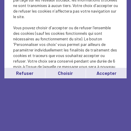
ne sont transmises à aucun tiers. Votre choix d'accepter ou
de refuser les cookies n'affectera pas votre navigation sur
le site.
Vous pouvez choisir d'accepter ou de refuser l'ensemble
des cookies (sauf les cookies fonctionnels qui sont
nécessaires au fonctionnement du site). Le bouton
'Personnaliser vos choix' vous permet par ailleurs de
paramétrer individuellement les finalités de traitement des
cookies et traceurs que vous souhaitez accepter ou
refuser. Votre choix sera conservé pendant une durée de 6
mois à l'issue de laquelle ce message vous sera à nouveau
affiché..
Refuser
Choisir
Accepter
Vous pouvez modifier votre choix à tout moment en
cliquant sur le lien
'cookies'
en bas de page.