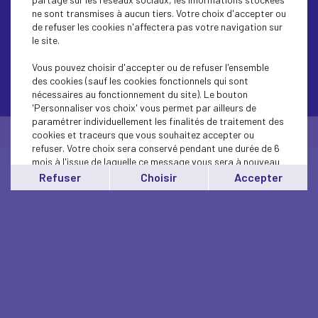
ne sont transmises à aucun tiers. Votre choix d'accepter ou
de refuser les cookies n'affectera pas votre navigation sur
le site.
Vous pouvez choisir d'accepter ou de refuser l'ensemble
des cookies (sauf les cookies fonctionnels qui sont
Contactez-nous
nécessaires au fonctionnement du site). Le bouton
'Personnaliser vos choix' vous permet par ailleurs de
paramétrer individuellement les finalités de traitement des
© Medef Haute-Garonne 2026 -
Mentions légales
cookies et traceurs que vous souhaitez accepter ou
refuser. Votre choix sera conservé pendant une durée de 6
mois à l'issue de laquelle ce message vous sera à nouveau
affiché..
Refuser
Choisir
Accepter
Vous pouvez modifier votre choix à tout moment en
cliquant sur le lien
'cookies'
en bas de page.