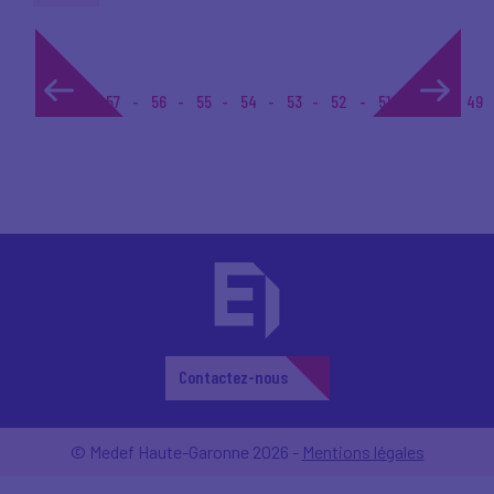
1...
57
56
55
54
53
52
51
50
49
Contactez-nous
© Medef Haute-Garonne 2026 -
Mentions légales