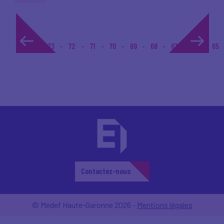
1...
73
72
71
70
69
68
67
66
65
Contactez-nous
© Medef Haute-Garonne 2026 -
Mentions légales