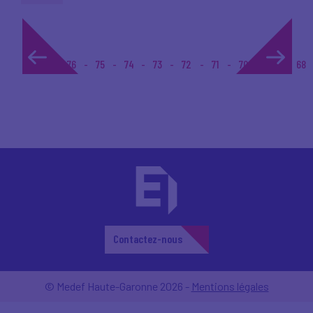
1...
76
75
74
73
72
71
70
69
68
Contactez-nous
© Medef Haute-Garonne 2026 -
Mentions légales