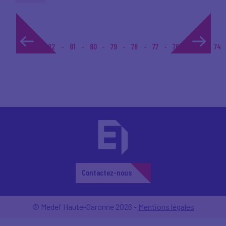
1...
82
81
80
79
78
77
76
75
74
Contactez-nous
© Medef Haute-Garonne 2026 -
Mentions légales