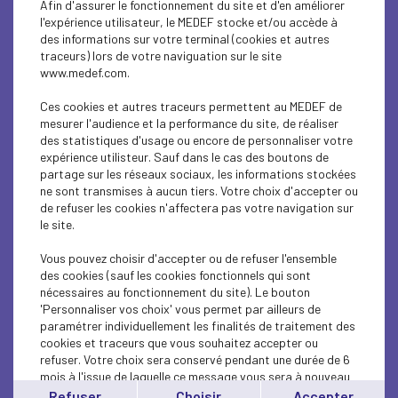
Afin d'assurer le fonctionnement du site et d'en améliorer
ECONOMY
l'expérience utilisateur, le MEDEF stocke et/ou accède à
des informations sur votre terminal (cookies et autres
ECONOMY
traceurs) lors de votre naviguation sur le site
www.medef.com.
ECONOMY
Ces cookies et autres traceurs permettent au MEDEF de
RESEARCH/INNOVATION
mesurer l'audience et la performance du site, de réaliser
des statistiques d'usage ou encore de personnaliser votre
expérience utilisteur. Sauf dans le cas des boutons de
INTERNATIONAL - EUROPE
partage sur les réseaux sociaux, les informations stockées
ne sont transmises à aucun tiers. Votre choix d'accepter ou
RESEARCH/INNOVATION
de refuser les cookies n'affectera pas votre navigation sur
le site.
RESEARCH/INNOVATION
Vous pouvez choisir d'accepter ou de refuser l'ensemble
RESEARCH/INNOVATION
des cookies (sauf les cookies fonctionnels qui sont
nécessaires au fonctionnement du site). Le bouton
'Personnaliser vos choix' vous permet par ailleurs de
RESEARCH/INNOVATION
paramétrer individuellement les finalités de traitement des
cookies et traceurs que vous souhaitez accepter ou
RESEARCH/INNOVATION
refuser. Votre choix sera conservé pendant une durée de 6
mois à l'issue de laquelle ce message vous sera à nouveau
INTERNATIONAL - EUROPE
affiché..
Refuser
Choisir
Accepter