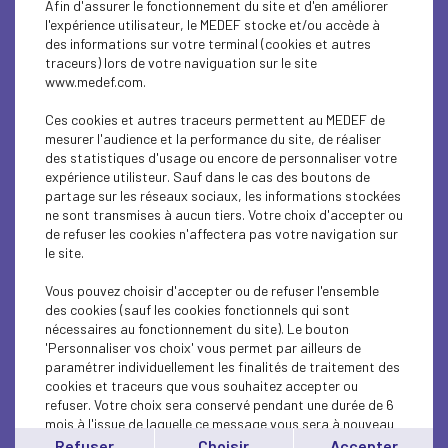
Afin d'assurer le fonctionnement du site et d'en améliorer
ECONOMY
l'expérience utilisateur, le MEDEF stocke et/ou accède à
des informations sur votre terminal (cookies et autres
ECONOMY
traceurs) lors de votre naviguation sur le site
www.medef.com.
ECONOMY
Ces cookies et autres traceurs permettent au MEDEF de
RESEARCH/INNOVATION
mesurer l'audience et la performance du site, de réaliser
des statistiques d'usage ou encore de personnaliser votre
expérience utilisteur. Sauf dans le cas des boutons de
INTERNATIONAL - EUROPE
partage sur les réseaux sociaux, les informations stockées
ne sont transmises à aucun tiers. Votre choix d'accepter ou
RESEARCH/INNOVATION
de refuser les cookies n'affectera pas votre navigation sur
le site.
RESEARCH/INNOVATION
Vous pouvez choisir d'accepter ou de refuser l'ensemble
RESEARCH/INNOVATION
des cookies (sauf les cookies fonctionnels qui sont
nécessaires au fonctionnement du site). Le bouton
'Personnaliser vos choix' vous permet par ailleurs de
RESEARCH/INNOVATION
paramétrer individuellement les finalités de traitement des
cookies et traceurs que vous souhaitez accepter ou
RESEARCH/INNOVATION
refuser. Votre choix sera conservé pendant une durée de 6
mois à l'issue de laquelle ce message vous sera à nouveau
INTERNATIONAL - EUROPE
affiché..
Refuser
Choisir
Accepter