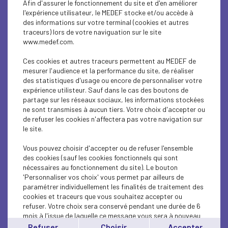
Afin d'assurer le fonctionnement du site et d'en améliorer
ECONOMY
l'expérience utilisateur, le MEDEF stocke et/ou accède à
des informations sur votre terminal (cookies et autres
ECONOMY
traceurs) lors de votre naviguation sur le site
www.medef.com.
ECONOMY
Ces cookies et autres traceurs permettent au MEDEF de
RESEARCH/INNOVATION
mesurer l'audience et la performance du site, de réaliser
des statistiques d'usage ou encore de personnaliser votre
expérience utilisteur. Sauf dans le cas des boutons de
INTERNATIONAL - EUROPE
partage sur les réseaux sociaux, les informations stockées
ne sont transmises à aucun tiers. Votre choix d'accepter ou
RESEARCH/INNOVATION
de refuser les cookies n'affectera pas votre navigation sur
le site.
RESEARCH/INNOVATION
Vous pouvez choisir d'accepter ou de refuser l'ensemble
RESEARCH/INNOVATION
des cookies (sauf les cookies fonctionnels qui sont
nécessaires au fonctionnement du site). Le bouton
'Personnaliser vos choix' vous permet par ailleurs de
RESEARCH/INNOVATION
paramétrer individuellement les finalités de traitement des
cookies et traceurs que vous souhaitez accepter ou
RESEARCH/INNOVATION
refuser. Votre choix sera conservé pendant une durée de 6
mois à l'issue de laquelle ce message vous sera à nouveau
INTERNATIONAL - EUROPE
affiché..
Refuser
Choisir
Accepter