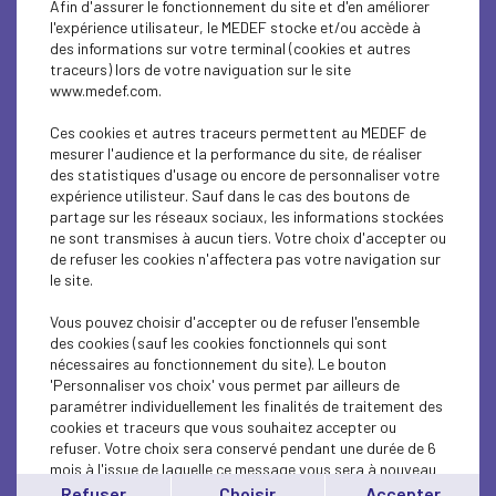
Afin d'assurer le fonctionnement du site et d'en améliorer
ECONOMY
l'expérience utilisateur, le MEDEF stocke et/ou accède à
des informations sur votre terminal (cookies et autres
ECONOMY
traceurs) lors de votre naviguation sur le site
www.medef.com.
ECONOMY
Ces cookies et autres traceurs permettent au MEDEF de
RESEARCH/INNOVATION
mesurer l'audience et la performance du site, de réaliser
des statistiques d'usage ou encore de personnaliser votre
expérience utilisteur. Sauf dans le cas des boutons de
INTERNATIONAL - EUROPE
partage sur les réseaux sociaux, les informations stockées
ne sont transmises à aucun tiers. Votre choix d'accepter ou
RESEARCH/INNOVATION
de refuser les cookies n'affectera pas votre navigation sur
le site.
RESEARCH/INNOVATION
Vous pouvez choisir d'accepter ou de refuser l'ensemble
RESEARCH/INNOVATION
des cookies (sauf les cookies fonctionnels qui sont
nécessaires au fonctionnement du site). Le bouton
'Personnaliser vos choix' vous permet par ailleurs de
RESEARCH/INNOVATION
paramétrer individuellement les finalités de traitement des
cookies et traceurs que vous souhaitez accepter ou
RESEARCH/INNOVATION
refuser. Votre choix sera conservé pendant une durée de 6
mois à l'issue de laquelle ce message vous sera à nouveau
INTERNATIONAL - EUROPE
affiché..
Refuser
Choisir
Accepter