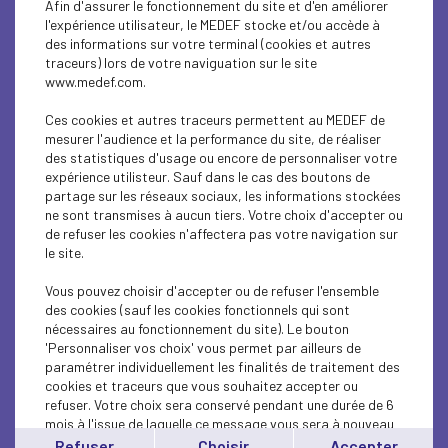
Afin d'assurer le fonctionnement du site et d'en améliorer
ECONOMY
l'expérience utilisateur, le MEDEF stocke et/ou accède à
des informations sur votre terminal (cookies et autres
ECONOMY
traceurs) lors de votre naviguation sur le site
www.medef.com.
ECONOMY
Ces cookies et autres traceurs permettent au MEDEF de
RESEARCH/INNOVATION
mesurer l'audience et la performance du site, de réaliser
des statistiques d'usage ou encore de personnaliser votre
expérience utilisteur. Sauf dans le cas des boutons de
INTERNATIONAL - EUROPE
partage sur les réseaux sociaux, les informations stockées
ne sont transmises à aucun tiers. Votre choix d'accepter ou
RESEARCH/INNOVATION
de refuser les cookies n'affectera pas votre navigation sur
le site.
RESEARCH/INNOVATION
Vous pouvez choisir d'accepter ou de refuser l'ensemble
RESEARCH/INNOVATION
des cookies (sauf les cookies fonctionnels qui sont
nécessaires au fonctionnement du site). Le bouton
'Personnaliser vos choix' vous permet par ailleurs de
RESEARCH/INNOVATION
paramétrer individuellement les finalités de traitement des
cookies et traceurs que vous souhaitez accepter ou
RESEARCH/INNOVATION
refuser. Votre choix sera conservé pendant une durée de 6
mois à l'issue de laquelle ce message vous sera à nouveau
INTERNATIONAL - EUROPE
affiché..
Refuser
Choisir
Accepter