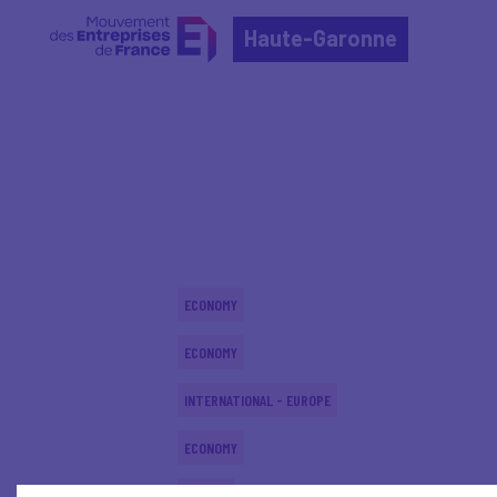
Haute-Garonne
Home
Actualités nationales
Actualités nationale
ECONOMY
ECONOMY
INTERNATIONAL - EUROPE
ECONOMY
DIGITAL