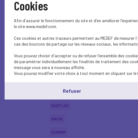
Cookies
MEDEF LIFE
Afin d'assurer le fonctionnement du site et d'en améliorer l'expéri
ECONOMY
le site www.medef.com.
Ces cookies et autres traceurs permettent au MEDEF de mesurer l'au
DIGITAL
cas des boutons de partage sur les réseaux sociaux, les information
ECONOMY
Vous pouvez choisir d'accepter ou de refuser l'ensemble des cookies
de paramétrer individuellement les finalités de traitement des cook
ECONOMY
message vous sera à nouveau affiché..
Vous pouvez modifier votre choix à tout moment en cliquant sur le 
SUSTAINABLE DEVELOPMENT
Refuser
DIGITAL
MEDEF LIFE
DIGITAL
ECONOMY