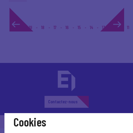
1...
19
18
17
16
15
14
13
12
11
Contactez-nous
Cookies
© Medef Haute-Garonne 2026 -
Mentions légales