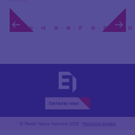
1...
41
40
39
38
37
36
35
34
33
Contactez-nous
© Medef Haute-Garonne 2026 -
Mentions légales