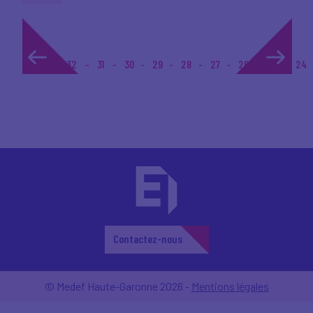
1...
32
31
30
29
28
27
26
25
24
Contactez-nous
© Medef Haute-Garonne 2026 -
Mentions légales