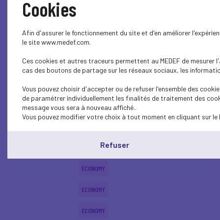
Cookies
ECONOMY
Afin d'assurer le fonctionnement du site et d'en améliorer l'expéri
ECONOMY
le site www.medef.com.
Ces cookies et autres traceurs permettent au MEDEF de mesurer l'au
ECONOMY
cas des boutons de partage sur les réseaux sociaux, les information
ECONOMY
Vous pouvez choisir d'accepter ou de refuser l'ensemble des cookies
de paramétrer individuellement les finalités de traitement des cook
ECONOMY
message vous sera à nouveau affiché..
Vous pouvez modifier votre choix à tout moment en cliquant sur le 
ECONOMY
Refuser
ECONOMY
ECONOMY
ECONOMY
ECONOMY