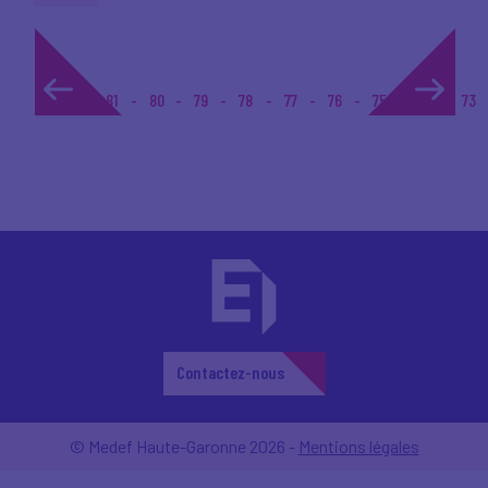
1...
81
80
79
78
77
76
75
74
73
Contactez-nous
© Medef Haute-Garonne 2026 -
Mentions légales