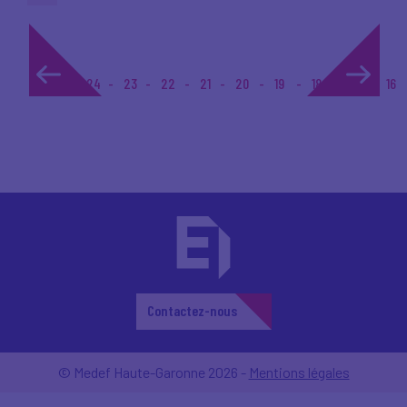
1...
24
23
22
21
20
19
18
17
16
Contactez-nous
© Medef Haute-Garonne 2026 -
Mentions légales