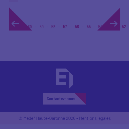
1...
60
59
58
57
56
55
54
53
52
Contactez-nous
© Medef Haute-Garonne 2026 -
Mentions légales