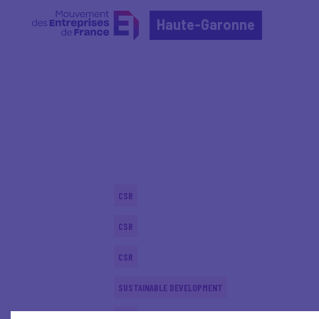
Haute-Garonne
Home
Actualités nationales
Actualités nationale
CSR
CSR
CSR
SUSTAINABLE DEVELOPMENT
CSR