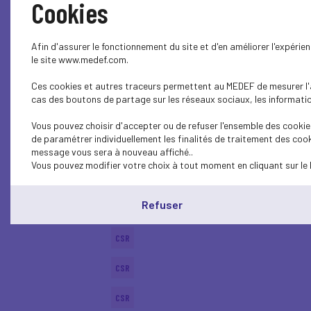
Cookies
SOCIAL
Afin d'assurer le fonctionnement du site et d'en améliorer l'expéri
BUSINESS LAW
le site www.medef.com.
Ces cookies et autres traceurs permettent au MEDEF de mesurer l'au
CSR
cas des boutons de partage sur les réseaux sociaux, les information
ECONOMY
Vous pouvez choisir d'accepter ou de refuser l'ensemble des cookies
de paramétrer individuellement les finalités de traitement des cook
ECONOMY
message vous sera à nouveau affiché..
Vous pouvez modifier votre choix à tout moment en cliquant sur le 
SUSTAINABLE DEVELOPMENT
Refuser
CSR
CSR
CSR
CSR