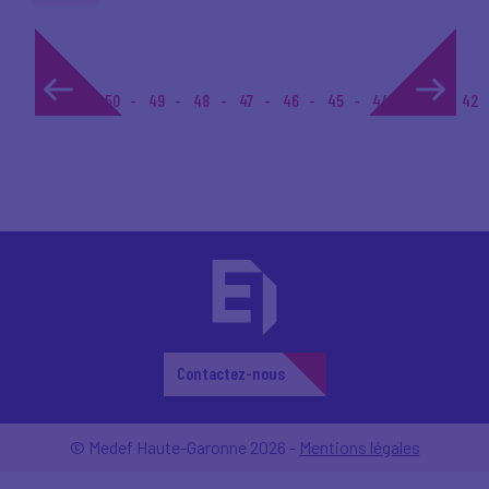
1...
50
49
48
47
46
45
44
43
42
Contactez-nous
© Medef Haute-Garonne 2026 -
Mentions légales