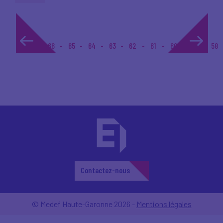
1...
66
65
64
63
62
61
60
59
58
Contactez-nous
© Medef Haute-Garonne 2026 -
Mentions légales