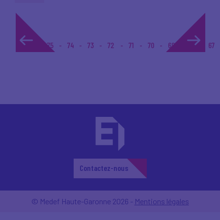
1...
75
74
73
72
71
70
69
68
67
Contactez-nous
© Medef Haute-Garonne 2026 -
Mentions légales