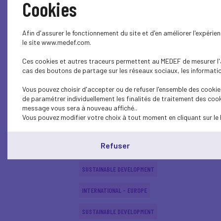
Cookies
ECONOMY
Afin d'assurer le fonctionnement du site et d'en améliorer l'expéri
SUSTAINABLE DEVELOPMENT
le site www.medef.com.
Ces cookies et autres traceurs permettent au MEDEF de mesurer l'au
SUSTAINABLE DEVELOPMENT
cas des boutons de partage sur les réseaux sociaux, les information
SUSTAINABLE DEVELOPMENT
Vous pouvez choisir d'accepter ou de refuser l'ensemble des cookies
de paramétrer individuellement les finalités de traitement des cook
SUSTAINABLE DEVELOPMENT
message vous sera à nouveau affiché..
Vous pouvez modifier votre choix à tout moment en cliquant sur le 
INTERNATIONAL - EUROPE
Refuser
SUSTAINABLE DEVELOPMENT
SUSTAINABLE DEVELOPMENT
INTERNATIONAL - EUROPE
SUSTAINABLE DEVELOPMENT