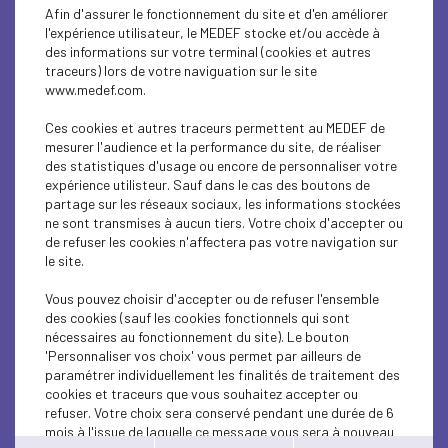
INTERNATIONAL - EUROPE
Afin d'assurer le fonctionnement du site et d'en améliorer
l'expérience utilisateur, le MEDEF stocke et/ou accède à
ECONOMY
des informations sur votre terminal (cookies et autres
traceurs) lors de votre naviguation sur le site
www.medef.com.
SUSTAINABLE DEVELOPMENT
Ces cookies et autres traceurs permettent au MEDEF de
SUSTAINABLE DEVELOPMENT
mesurer l'audience et la performance du site, de réaliser
des statistiques d'usage ou encore de personnaliser votre
SUSTAINABLE DEVELOPMENT
expérience utilisteur. Sauf dans le cas des boutons de
partage sur les réseaux sociaux, les informations stockées
ne sont transmises à aucun tiers. Votre choix d'accepter ou
SUSTAINABLE DEVELOPMENT
de refuser les cookies n'affectera pas votre navigation sur
le site.
INTERNATIONAL - EUROPE
Vous pouvez choisir d'accepter ou de refuser l'ensemble
SUSTAINABLE DEVELOPMENT
des cookies (sauf les cookies fonctionnels qui sont
nécessaires au fonctionnement du site). Le bouton
SUSTAINABLE DEVELOPMENT
'Personnaliser vos choix' vous permet par ailleurs de
paramétrer individuellement les finalités de traitement des
cookies et traceurs que vous souhaitez accepter ou
INTERNATIONAL - EUROPE
refuser. Votre choix sera conservé pendant une durée de 6
mois à l'issue de laquelle ce message vous sera à nouveau
SUSTAINABLE DEVELOPMENT