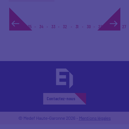
1...
35
34
33
32
31
30
29
28
27
Contactez-nous
© Medef Haute-Garonne 2026 -
Mentions légales