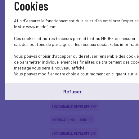
Cookies
ECONOMY
Afin d'assurer le fonctionnement du site et d'en améliorer l'expéri
SUSTAINABLE DEVELOPMENT
le site www.medef.com.
Ces cookies et autres traceurs permettent au MEDEF de mesurer l'au
SUSTAINABLE DEVELOPMENT
cas des boutons de partage sur les réseaux sociaux, les information
SUSTAINABLE DEVELOPMENT
Vous pouvez choisir d'accepter ou de refuser l'ensemble des cookies
de paramétrer individuellement les finalités de traitement des cook
SUSTAINABLE DEVELOPMENT
message vous sera à nouveau affiché..
Vous pouvez modifier votre choix à tout moment en cliquant sur le 
INTERNATIONAL - EUROPE
Refuser
SUSTAINABLE DEVELOPMENT
SUSTAINABLE DEVELOPMENT
INTERNATIONAL - EUROPE
SUSTAINABLE DEVELOPMENT