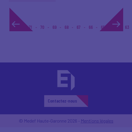
1...
71
70
69
68
67
66
65
64
63
Contactez-nous
© Medef Haute-Garonne 2026 -
Mentions légales