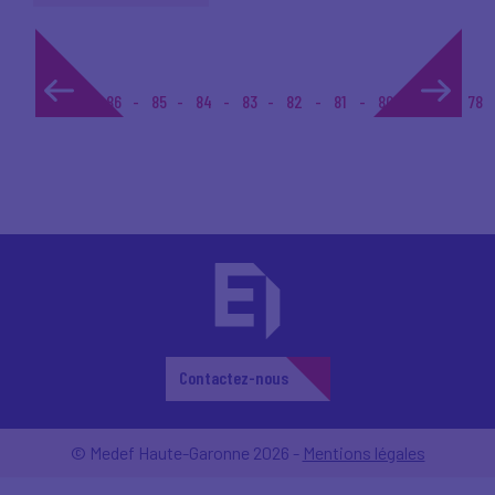
1...
86
85
84
83
82
81
80
79
78
Contactez-nous
© Medef Haute-Garonne 2026 -
Mentions légales