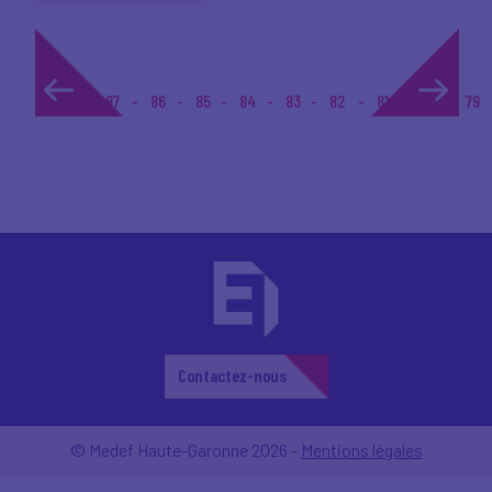
1...
87
86
85
84
83
82
81
80
79
Contactez-nous
© Medef Haute-Garonne 2026 -
Mentions légales