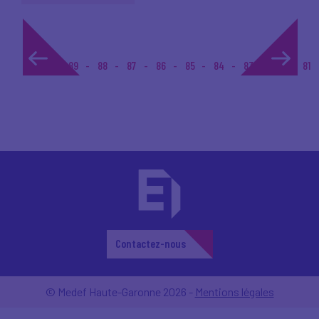
1...
89
88
87
86
85
84
83
82
81
Contactez-nous
© Medef Haute-Garonne 2026 -
Mentions légales