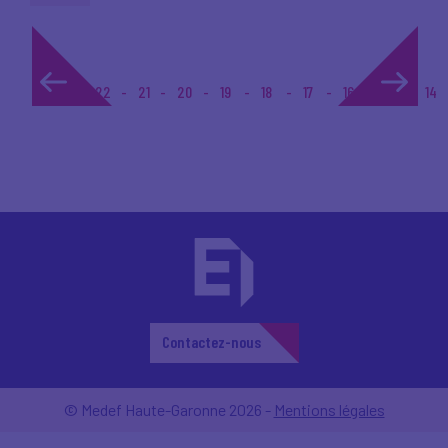
1...
22
21
20
19
18
17
16
15
14
Contactez-nous
© Medef Haute-Garonne 2026 -
Mentions légales