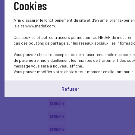
Cookies
ECONOMY
Afin d'assurer le fonctionnement du site et d'en améliorer l'expéri
ECONOMY
le site www.medef.com.
Ces cookies et autres traceurs permettent au MEDEF de mesurer l'au
ECONOMY
cas des boutons de partage sur les réseaux sociaux, les information
ECONOMY
Vous pouvez choisir d'accepter ou de refuser l'ensemble des cookies
de paramétrer individuellement les finalités de traitement des cook
ECONOMY
message vous sera à nouveau affiché..
Vous pouvez modifier votre choix à tout moment en cliquant sur le 
ECONOMY
Refuser
ECONOMY
ECONOMY
ECONOMY
ECONOMY