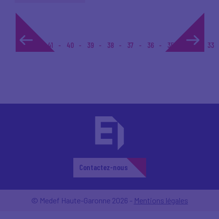
1...
41
40
39
38
37
36
35
34
33
Contactez-nous
© Medef Haute-Garonne 2026 -
Mentions légales