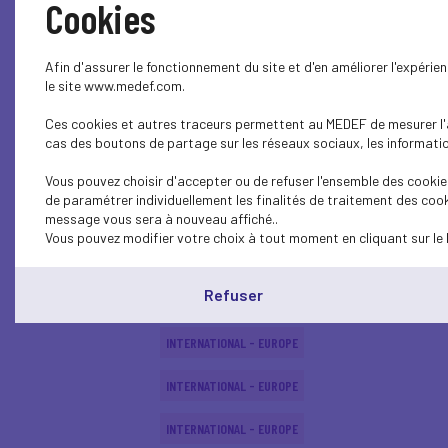
Cookies
INTERNATIONAL - EUROPE
Afin d'assurer le fonctionnement du site et d'en améliorer l'expéri
ECONOMY
le site www.medef.com.
Ces cookies et autres traceurs permettent au MEDEF de mesurer l'au
ECONOMY
cas des boutons de partage sur les réseaux sociaux, les information
INTERNATIONAL - EUROPE
Vous pouvez choisir d'accepter ou de refuser l'ensemble des cookies
de paramétrer individuellement les finalités de traitement des cook
ECONOMY
message vous sera à nouveau affiché..
Vous pouvez modifier votre choix à tout moment en cliquant sur le 
INTERNATIONAL - EUROPE
Refuser
INTERNATIONAL - EUROPE
INTERNATIONAL - EUROPE
INTERNATIONAL - EUROPE
INTERNATIONAL - EUROPE