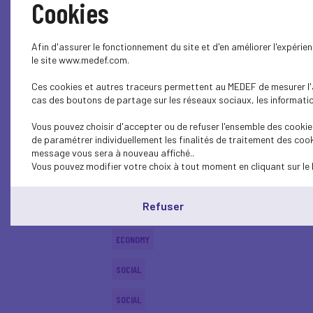
Cookies
ECONOMY
Afin d'assurer le fonctionnement du site et d'en améliorer l'expéri
SOCIAL
le site www.medef.com.
Ces cookies et autres traceurs permettent au MEDEF de mesurer l'au
ECONOMY
cas des boutons de partage sur les réseaux sociaux, les information
SOCIAL
Vous pouvez choisir d'accepter ou de refuser l'ensemble des cookies
de paramétrer individuellement les finalités de traitement des cook
SOCIAL
message vous sera à nouveau affiché..
Vous pouvez modifier votre choix à tout moment en cliquant sur le 
SOCIAL
Refuser
SOCIAL
ECONOMY
SOCIAL
SOCIAL