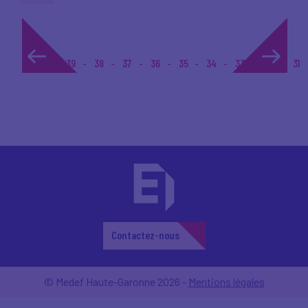
1...
39
38
37
36
35
34
33
32
31
Contactez-nous
© Medef Haute-Garonne 2026 -
Mentions légales