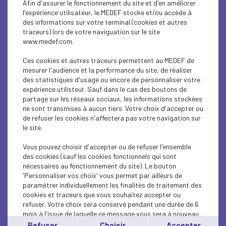
Afin d'assurer le fonctionnement du site et d'en améliorer
SOCIAL
l'expérience utilisateur, le MEDEF stocke et/ou accède à
des informations sur votre terminal (cookies et autres
CSR
traceurs) lors de votre naviguation sur le site
www.medef.com.
SOCIAL
Ces cookies et autres traceurs permettent au MEDEF de
PARITY-DIVERSITY
mesurer l'audience et la performance du site, de réaliser
des statistiques d'usage ou encore de personnaliser votre
expérience utilisteur. Sauf dans le cas des boutons de
ECONOMY
partage sur les réseaux sociaux, les informations stockées
ne sont transmises à aucun tiers. Votre choix d'accepter ou
ECONOMY
de refuser les cookies n'affectera pas votre navigation sur
le site.
SOCIAL
Vous pouvez choisir d'accepter ou de refuser l'ensemble
MEDEF LIFE
des cookies (sauf les cookies fonctionnels qui sont
nécessaires au fonctionnement du site). Le bouton
'Personnaliser vos choix' vous permet par ailleurs de
MEDEF LIFE
paramétrer individuellement les finalités de traitement des
cookies et traceurs que vous souhaitez accepter ou
MEDEF LIFE
refuser. Votre choix sera conservé pendant une durée de 6
mois à l'issue de laquelle ce message vous sera à nouveau
ECONOMY
affiché..
Refuser
Choisir
Accepter