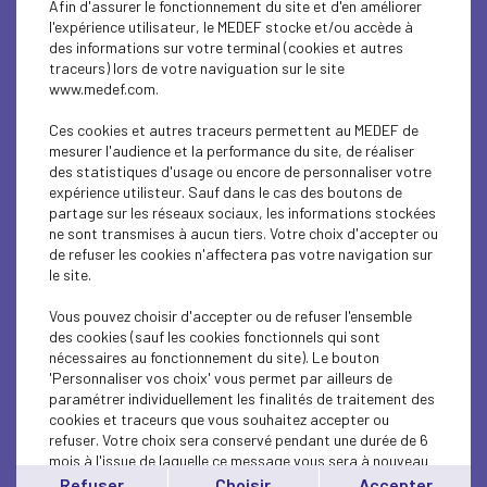
Afin d'assurer le fonctionnement du site et d'en améliorer
SOCIAL
l'expérience utilisateur, le MEDEF stocke et/ou accède à
des informations sur votre terminal (cookies et autres
CSR
traceurs) lors de votre naviguation sur le site
www.medef.com.
SOCIAL
Ces cookies et autres traceurs permettent au MEDEF de
PARITY-DIVERSITY
mesurer l'audience et la performance du site, de réaliser
des statistiques d'usage ou encore de personnaliser votre
expérience utilisteur. Sauf dans le cas des boutons de
ECONOMY
partage sur les réseaux sociaux, les informations stockées
ne sont transmises à aucun tiers. Votre choix d'accepter ou
ECONOMY
de refuser les cookies n'affectera pas votre navigation sur
le site.
SOCIAL
Vous pouvez choisir d'accepter ou de refuser l'ensemble
MEDEF LIFE
des cookies (sauf les cookies fonctionnels qui sont
nécessaires au fonctionnement du site). Le bouton
'Personnaliser vos choix' vous permet par ailleurs de
MEDEF LIFE
paramétrer individuellement les finalités de traitement des
cookies et traceurs que vous souhaitez accepter ou
MEDEF LIFE
refuser. Votre choix sera conservé pendant une durée de 6
mois à l'issue de laquelle ce message vous sera à nouveau
ECONOMY
affiché..
Refuser
Choisir
Accepter