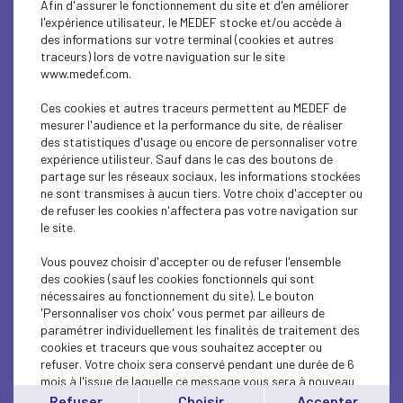
Afin d'assurer le fonctionnement du site et d'en améliorer
SOCIAL
l'expérience utilisateur, le MEDEF stocke et/ou accède à
des informations sur votre terminal (cookies et autres
CSR
traceurs) lors de votre naviguation sur le site
www.medef.com.
SOCIAL
Ces cookies et autres traceurs permettent au MEDEF de
PARITY-DIVERSITY
mesurer l'audience et la performance du site, de réaliser
des statistiques d'usage ou encore de personnaliser votre
expérience utilisteur. Sauf dans le cas des boutons de
ECONOMY
partage sur les réseaux sociaux, les informations stockées
ne sont transmises à aucun tiers. Votre choix d'accepter ou
ECONOMY
de refuser les cookies n'affectera pas votre navigation sur
le site.
SOCIAL
Vous pouvez choisir d'accepter ou de refuser l'ensemble
MEDEF LIFE
des cookies (sauf les cookies fonctionnels qui sont
nécessaires au fonctionnement du site). Le bouton
'Personnaliser vos choix' vous permet par ailleurs de
MEDEF LIFE
paramétrer individuellement les finalités de traitement des
cookies et traceurs que vous souhaitez accepter ou
MEDEF LIFE
refuser. Votre choix sera conservé pendant une durée de 6
mois à l'issue de laquelle ce message vous sera à nouveau
ECONOMY
affiché..
Refuser
Choisir
Accepter