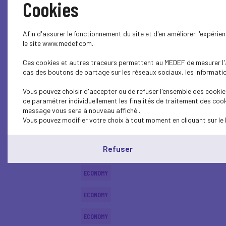
Cookies
ECONOMY
Afin d'assurer le fonctionnement du site et d'en améliorer l'expéri
ECONOMY
le site www.medef.com.
Ces cookies et autres traceurs permettent au MEDEF de mesurer l'au
ECONOMY
cas des boutons de partage sur les réseaux sociaux, les information
ECONOMY
Vous pouvez choisir d'accepter ou de refuser l'ensemble des cookies
de paramétrer individuellement les finalités de traitement des cook
SOCIAL
message vous sera à nouveau affiché..
Vous pouvez modifier votre choix à tout moment en cliquant sur le 
ECONOMY
Refuser
ECONOMY
ECONOMY
ECONOMY
ECONOMY