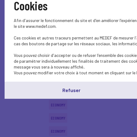
Cookies
ECONOMY
Afin d'assurer le fonctionnement du site et d'en améliorer l'expéri
ECONOMY
le site www.medef.com.
Ces cookies et autres traceurs permettent au MEDEF de mesurer l'au
ECONOMY
cas des boutons de partage sur les réseaux sociaux, les information
ECONOMY
Vous pouvez choisir d'accepter ou de refuser l'ensemble des cookies
de paramétrer individuellement les finalités de traitement des cook
SOCIAL
message vous sera à nouveau affiché..
Vous pouvez modifier votre choix à tout moment en cliquant sur le 
ECONOMY
Refuser
ECONOMY
ECONOMY
ECONOMY
ECONOMY