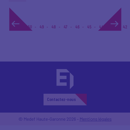
1...
50
49
48
47
46
45
44
43
42
Contactez-nous
© Medef Haute-Garonne 2026 -
Mentions légales