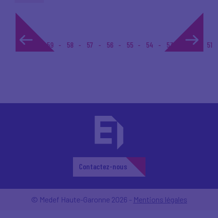
1...
59
58
57
56
55
54
53
52
51
Contactez-nous
© Medef Haute-Garonne 2026 -
Mentions légales