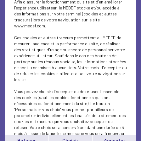
Afin d'assurer le fonctionnement du site et d'en améliorer
INTERNATIONAL - EUROPE
l'expérience utilisateur, le MEDEF stocke et/ou accède à
des informations sur votre terminal (cookies et autres
INTERNATIONAL - EUROPE
traceurs) lors de votre naviguation sur le site
www.medef.com.
INTERNATIONAL - EUROPE
Ces cookies et autres traceurs permettent au MEDEF de
ECONOMY
mesurer l'audience et la performance du site, de réaliser
des statistiques d'usage ou encore de personnaliser votre
expérience utilisteur. Sauf dans le cas des boutons de
ECONOMY
partage sur les réseaux sociaux, les informations stockées
ne sont transmises à aucun tiers. Votre choix d'accepter ou
INTERNATIONAL - EUROPE
de refuser les cookies n'affectera pas votre navigation sur
le site.
ECONOMY
Vous pouvez choisir d'accepter ou de refuser l'ensemble
ECONOMY
des cookies (sauf les cookies fonctionnels qui sont
nécessaires au fonctionnement du site). Le bouton
'Personnaliser vos choix' vous permet par ailleurs de
ECONOMY
paramétrer individuellement les finalités de traitement des
cookies et traceurs que vous souhaitez accepter ou
INTERNATIONAL - EUROPE
refuser. Votre choix sera conservé pendant une durée de 6
mois à l'issue de laquelle ce message vous sera à nouveau
INTERNATIONAL - EUROPE
affiché..
Refuser
Choisir
Accepter