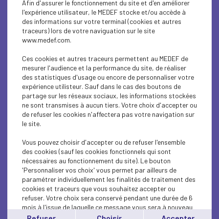
Afin d'assurer le fonctionnement du site et d'en améliorer
INTERNATIONAL - EUROPE
l'expérience utilisateur, le MEDEF stocke et/ou accède à
des informations sur votre terminal (cookies et autres
INTERNATIONAL - EUROPE
traceurs) lors de votre naviguation sur le site
www.medef.com.
INTERNATIONAL - EUROPE
Ces cookies et autres traceurs permettent au MEDEF de
ECONOMY
mesurer l'audience et la performance du site, de réaliser
des statistiques d'usage ou encore de personnaliser votre
expérience utilisteur. Sauf dans le cas des boutons de
ECONOMY
partage sur les réseaux sociaux, les informations stockées
ne sont transmises à aucun tiers. Votre choix d'accepter ou
INTERNATIONAL - EUROPE
de refuser les cookies n'affectera pas votre navigation sur
le site.
ECONOMY
Vous pouvez choisir d'accepter ou de refuser l'ensemble
ECONOMY
des cookies (sauf les cookies fonctionnels qui sont
nécessaires au fonctionnement du site). Le bouton
'Personnaliser vos choix' vous permet par ailleurs de
ECONOMY
paramétrer individuellement les finalités de traitement des
cookies et traceurs que vous souhaitez accepter ou
INTERNATIONAL - EUROPE
refuser. Votre choix sera conservé pendant une durée de 6
mois à l'issue de laquelle ce message vous sera à nouveau
INTERNATIONAL - EUROPE
affiché..
Refuser
Choisir
Accepter