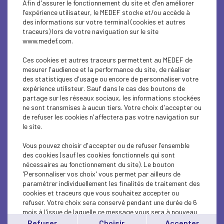
Afin d'assurer le fonctionnement du site et d'en améliorer
INTERNATIONAL - EUROPE
l'expérience utilisateur, le MEDEF stocke et/ou accède à
des informations sur votre terminal (cookies et autres
INTERNATIONAL - EUROPE
traceurs) lors de votre naviguation sur le site
www.medef.com.
INTERNATIONAL - EUROPE
Ces cookies et autres traceurs permettent au MEDEF de
ECONOMY
mesurer l'audience et la performance du site, de réaliser
des statistiques d'usage ou encore de personnaliser votre
expérience utilisteur. Sauf dans le cas des boutons de
ECONOMY
partage sur les réseaux sociaux, les informations stockées
ne sont transmises à aucun tiers. Votre choix d'accepter ou
INTERNATIONAL - EUROPE
de refuser les cookies n'affectera pas votre navigation sur
le site.
ECONOMY
Vous pouvez choisir d'accepter ou de refuser l'ensemble
ECONOMY
des cookies (sauf les cookies fonctionnels qui sont
nécessaires au fonctionnement du site). Le bouton
'Personnaliser vos choix' vous permet par ailleurs de
ECONOMY
paramétrer individuellement les finalités de traitement des
cookies et traceurs que vous souhaitez accepter ou
INTERNATIONAL - EUROPE
refuser. Votre choix sera conservé pendant une durée de 6
mois à l'issue de laquelle ce message vous sera à nouveau
INTERNATIONAL - EUROPE
affiché..
Refuser
Choisir
Accepter