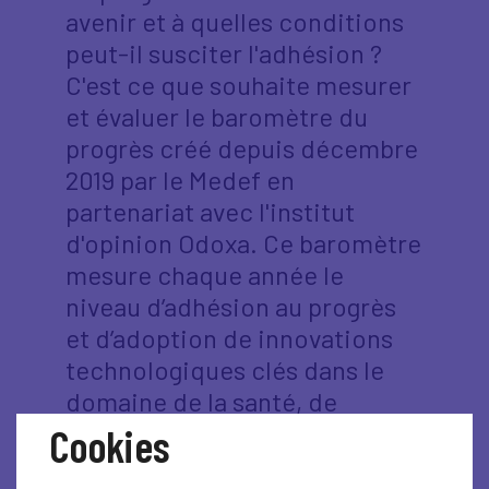
avenir et à quelles conditions
peut-il susciter l'adhésion ?
C'est ce que souhaite mesurer
et évaluer le baromètre du
progrès créé depuis décembre
2019 par le Medef en
partenariat avec l'institut
d'opinion Odoxa. Ce baromètre
mesure chaque année le
niveau d’adhésion au progrès
et d’adoption de innovations
technologiques clés dans le
domaine de la santé, de
l’énergie et du numérique.
Cookies
L’édition 2025 – 2026 du baromètre Medef –