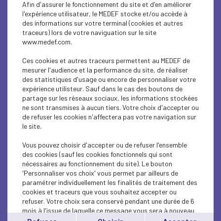
Afin d'assurer le fonctionnement du site et d'en améliorer
Odoxa a porté le choix de son focus sur le rapport
l'expérience utilisateur, le MEDEF stocke et/ou accède à
de l’opinion publique et plus spécifiquement des
des informations sur votre terminal (cookies et autres
jeunes de 12 à 25 ans aux sciences et à la
traceurs) lors de votre naviguation sur le site
formation aux maths et de mesurer le niveau
www.medef.com.
d’adhésion à ces disciplines et leur appétence
pour les métiers scientifiques.
Ces cookies et autres traceurs permettent au MEDEF de
mesurer l'audience et la performance du site, de réaliser
Le baromètre Progrès met en lumière un constat
des statistiques d'usage ou encore de personnaliser votre
central : la France dispose d’un vivier important
expérience utilisteur. Sauf dans le cas des boutons de
de jeunes intéressés par les sciences et les
partage sur les réseaux sociaux, les informations stockées
mathématiques, conscients de leur utilité et des
ne sont transmises à aucun tiers. Votre choix d'accepter ou
opportunités professionnelles qu’elles offrent.
de refuser les cookies n'affectera pas votre navigation sur
Pourtant, cet intérêt se heurte à des fragilités :
le site.
un manque de confiance en soi face au niveau
attendu, un décrochage progressif au cours de la
Vous pouvez choisir d'accepter ou de refuser l'ensemble
scolarité, et des inégalités sociales et de genre
des cookies (sauf les cookies fonctionnels qui sont
qui continuent de peser lourdement sur les
nécessaires au fonctionnement du site). Le bouton
trajectoires.
'Personnaliser vos choix' vous permet par ailleurs de
paramétrer individuellement les finalités de traitement des
Synthèse des enseignements
cookies et traceurs que vous souhaitez accepter ou
Confiance, pédagogie, stimulation sociale,
refuser. Votre choix sera conservé pendant une durée de 6
clés de la réussite en maths
mois à l'issue de laquelle ce message vous sera à nouveau
Des jeunes qui se jugent bons au début de
affiché..